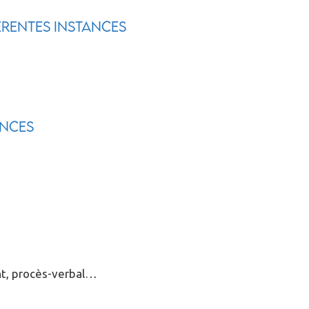
érentes instances
ances
ent, procès-verbal…